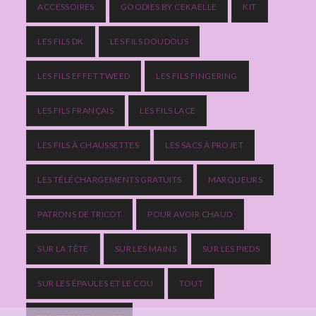
ACCESSOIRES
GOODIES BY CEKAELLE
KIT
LES FILS DK
LES FILS DOUDOUS
LES FILS EFFET TWEED
LES FILS FINGERING
LES FILS FRANÇAIS
LES FILS LACE
LES FILS À CHAUSSETTES
LES SACS À PROJET
LES TÉLÉCHARGEMENTS GRATUITS
MARQUEURS
PATRONS DE TRICOT
POUR AVOIR CHAUD
SUR LA TÊTE
SUR LES MAINS
SUR LES PIEDS
SUR LES ÉPAULES ET LE COU
TOUT