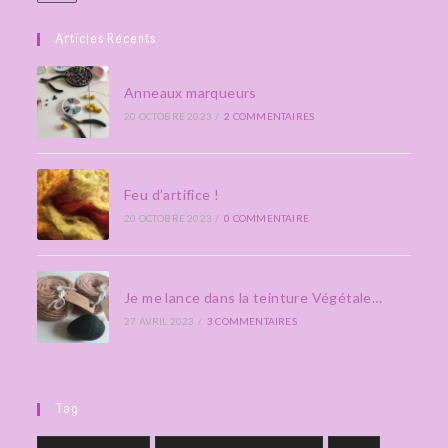
Articles Récents
Anneaux marqueurs
20 OCTOBRE 2023
/
2 COMMENTAIRES
Feu d’artifice !
20 OCTOBRE 2023
/
0 COMMENTAIRE
Je me lance dans la teinture Végétale…
27 AVRIL 2023
/
3 COMMENTAIRES
Tag