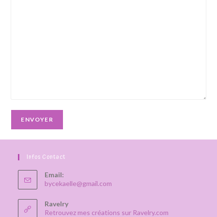
Infos Contact
Email:
S’ouvre
bycekaelle@gmail.com
dans
votre
Ravelry
application
Retrouvez mes créations sur Ravelry.com