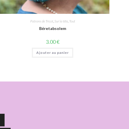
Patrons de Tricot
,
Sur la tête
,
Tout
Béretabsolem
3.00
€
Ajouter au panier