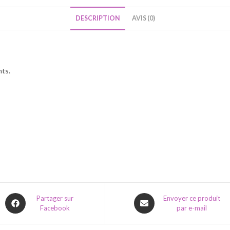
DESCRIPTION
AVIS (0)
nts.
Opens
Opens
Partager sur
Envoyer ce produit
Facebook
par e-mail
in
in
a
a