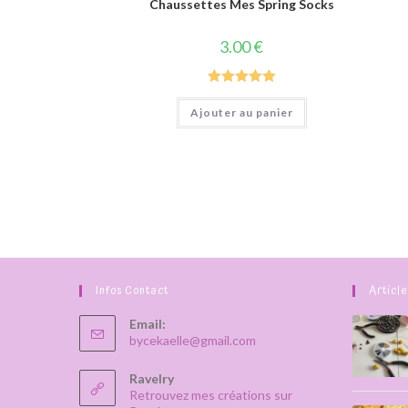
Chaussettes Mes Spring Socks
3.00
€
Note
5.00
Ajouter au panier
sur 5
Infos Contact
Articl
Email:
S’ouvre
bycekaelle@gmail.com
dans
votre
Ravelry
application
Retrouvez mes créations sur