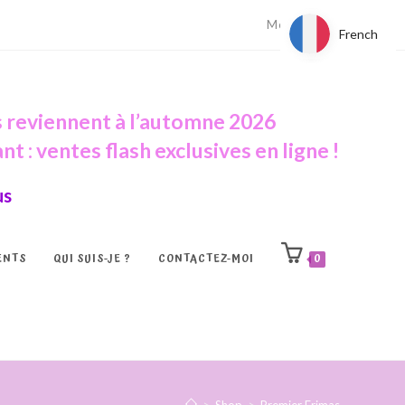
Mon compte
French
French
 reviennent à l’automne 2026
t : ventes flash exclusives en ligne !
us
ENTS
QUI SUIS-JE ?
CONTACTEZ-MOI
0