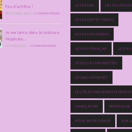
LES FILS DK
LES FILS DOUD
Feu d’artifice !
20 OCTOBRE 2023
/
0 COMMENTAIRE
LES FILS EFFET TWEED
Je me lance dans la teinture
LES FILS FINGERING
Végétale…
27 AVRIL 2023
/
3 COMMENTAIRES
LES FILS FRANÇAIS
LES FIL
LES FILS À CHAUSSETTES
LES SACS À PROJET
LES TÉLÉCHARGEMENTS GRATUI
MARQUEURS
PATRONS DE 
POUR AVOIR CHAUD
SUR L