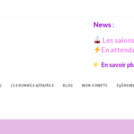
News :
Les salons
En attendan
En savoir pl
U
LES BONNES AFFAIRES
BLOG
MON COMPTE
ÉVÈNEM