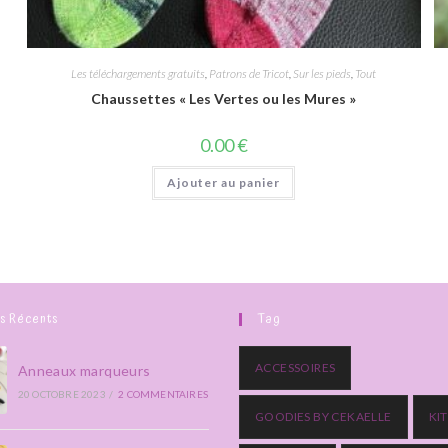
Les téléchargements gratuits
,
Patrons de Tricot
,
Sur les pieds
,
Tout
Chaussettes « Les Vertes ou les Mures »
0.00
€
Ajouter au panier
es Récents
Tag
ACCESSOIRES
Anneaux marqueurs
20 OCTOBRE 2023
/
2 COMMENTAIRES
GOODIES BY CEKAELLE
KIT