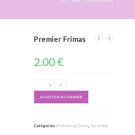
>
Shop
>
Premier Frimas
Premier Frimas
2.00
€
quantité
-
+
de
AJOUTER AU PANIER
Premier
Frimas
Catégories :
Patrons de Tricot
,
Sur la tête