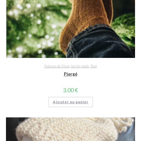
Patrons de Tricot
,
Sur les pieds
,
Tout
Piergé
3.00
€
Ajouter au panier