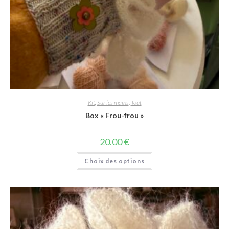
Kit
,
Sur les mains
,
Tout
Box « Frou-frou »
20.00
€
Ce
Choix des options
produit
a
plusieurs
variations.
Les
options
peuvent
être
choisies
sur