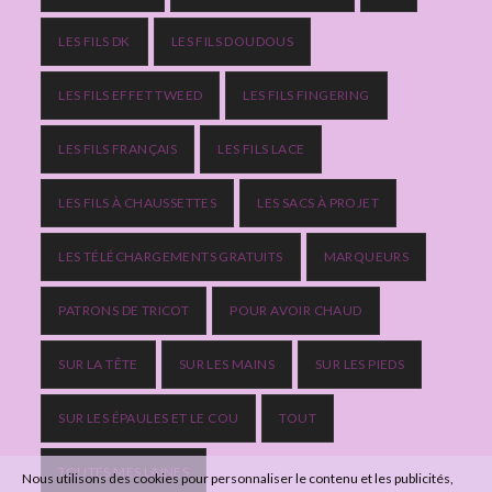
LES FILS DK
LES FILS DOUDOUS
LES FILS EFFET TWEED
LES FILS FINGERING
LES FILS FRANÇAIS
LES FILS LACE
LES FILS À CHAUSSETTES
LES SACS À PROJET
LES TÉLÉCHARGEMENTS GRATUITS
MARQUEURS
PATRONS DE TRICOT
POUR AVOIR CHAUD
SUR LA TÊTE
SUR LES MAINS
SUR LES PIEDS
SUR LES ÉPAULES ET LE COU
TOUT
TOUTES MES LAINES
Nous utilisons des cookies pour personnaliser le contenu et les publicités,