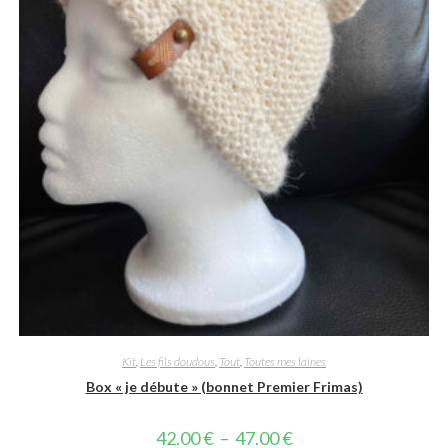
Kit
,
Les fils doudous
,
Tout
,
Toutes mes laines
Box « je débute » (bonnet Premier Frimas)
Plage
42.00
€
–
47.00
€