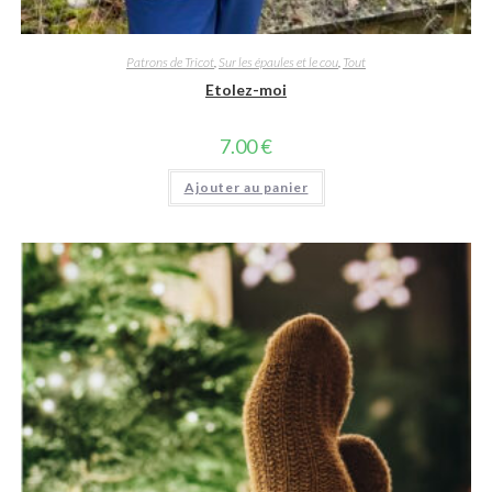
Patrons de Tricot
,
Sur les épaules et le cou
,
Tout
Etolez-moi
7.00
€
Ajouter au panier