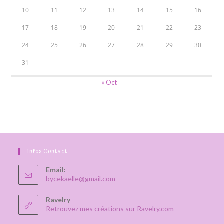
10
11
12
13
14
15
16
17
18
19
20
21
22
23
24
25
26
27
28
29
30
31
« Oct
Infos Contact
Email:
S’ouvre
bycekaelle@gmail.com
dans
votre
Ravelry
application
Retrouvez mes créations sur Ravelry.com