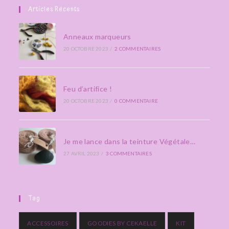
Articles Récents
Anneaux marqueurs
20 OCTOBRE 2023
/
2 COMMENTAIRES
Feu d’artifice !
20 OCTOBRE 2023
/
0 COMMENTAIRE
Je me lance dans la teinture Végétale…
27 AVRIL 2023
/
3 COMMENTAIRES
Tag
ACCESSOIRES
GOODIES BY CEKAELLE
KIT