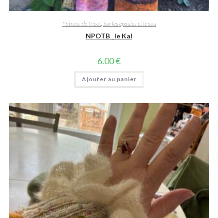
Patrons de Tricot
,
Sur les épaules et le cou
NPOTB _le Kal
6.00
€
Ajouter au panier