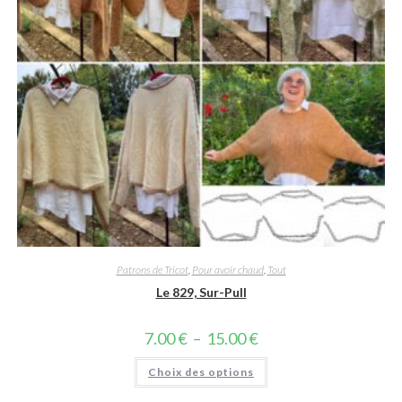
Patrons de Tricot
,
Pour avoir chaud
,
Tout
Le 829, Sur-Pull
Plage
7.00
€
–
15.00
€
de
prix :
Ce
Choix des options
7.00 €
produit
à
a
15.00 €
plusieurs